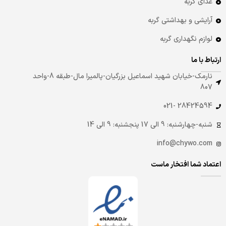
غذای گربه
آرایشی و بهداشتی گربه
لوازم نگهداری گربه
ارتباط با ما
نارمک-خیابان شهید اسماعیل بزرگیان-پالمیرا مال-طبقه 8-واحد
807
28424594 -021
شنبه-چهارشنبه: 9 الی 17 پنجشنبه: 9 الی 14
info@chywo.com
اعتماد شما افتخار ماست