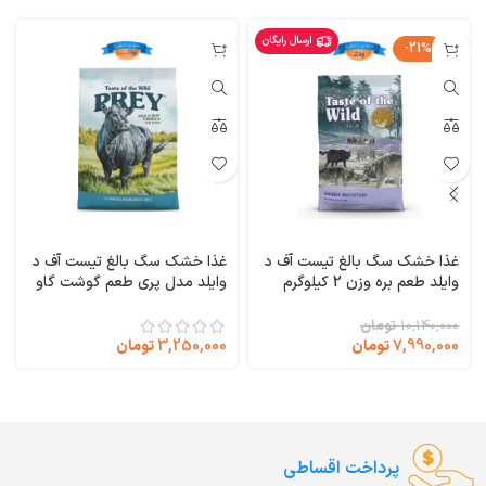
ارسال رایگان
-21%
غذا خشک سگ بالغ تیست آف د
غذا خشک سگ بالغ تیست آف د
وایلد طعم بره وزن 2 کیلوگرم
وایلد مدل پری طعم گوشت گاو
Taste of the Wild Sierra
وزن 1 کیلوگرم (فله ای) Taste
of the Wild PREY Limited
Mountain
10,140,000
تومان
Ingredient
7,990,000
تومان
3,250,000
تومان
پرداخت اقساطی