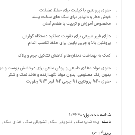
حاوی پروتئین با کیفیت برای حفظ عضلات
خوش عطر و دلپذیر برای سگ های سخت پسند
مخصوص آموزش و تربیت با هضم آسان
دارای فیبر طبیعی برای تقویت عملکرد دستگاه گوارش
پروتئین بالا و چربی پایین برای حفظ تناسب اندام
کمک به بهداشت دندان‌ها و کاهش تشکیل جرم و پلاک
حاوی مواد مغذی طبیعی و روغن ماهی برای درخشش پوست و مو
بدون رنگ مصنوعی، بدون مواد نگهدارنده و فاقد نمک و شکر
حاوی 20% پروتئین 1% چربی 2% فیبر 14% رطوبت
شناسه محصول:
104240
دسته:
پت شاپ سگ
,
تشویقی سگ
,
تشویقی سگ
,
غذای سگ
,
م
لاو می
برند: