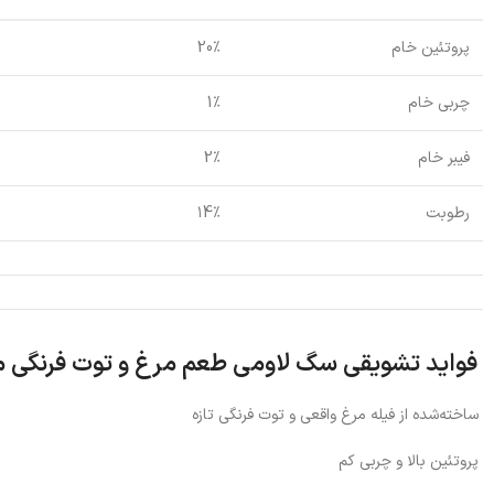
پروتئین خام
20٪
چربی خام
1٪
فیبر خام
2٪
رطوبت
۱4٪
فواید تشویقی سگ لاومی طعم مرغ و توت فرنگی 
ساخته‌شده از فیله مرغ واقعی و توت فرنگی تازه
پروتئین بالا و چربی کم