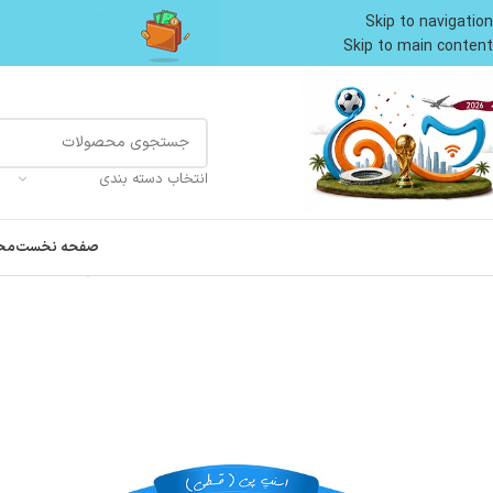
Skip to navigation
Skip to main content
انتخاب دسته بندی
صفحه نخست
مح
خانه
پت شاپ سگ
تشویقی سگ
تشویقی سگ لاومی طعم مرغ و توت فرنگی مدل مدادی وزن 60 گرم berry