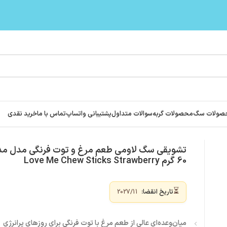
صولات سگ
محصولات گربه
سوالات متداول
پشتیبانی واتساپ
تماس با ما
خرید نقدی
Love Me Chew Sticks Straw
تشویقی سگ لاومی طعم مرغ و توت فرنگی مدل مد
60 گرم Love Me Chew Sticks Strawberry
⏳
تاریخ انقضا:
2027/11
میان‌وعده‌ای عالی از طعم مرغ با توت فرنگی برای روزهای پرانرژی