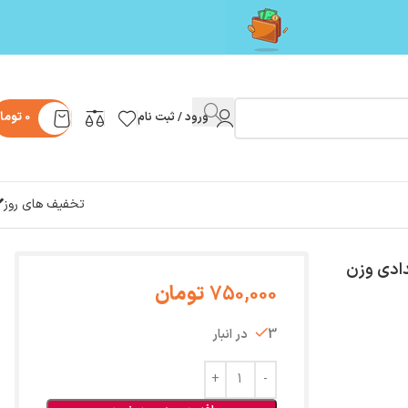
ورود / ثبت نام
0
توما
تخفیف های روز
ادی وزن
750,000
تومان
3 در انبار