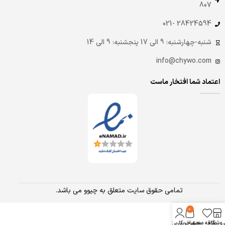
807
28424594 -021
شنبه-چهارشنبه: 9 الی 17 پنجشنبه: 9 الی 14
info@chywo.com
اعتماد شما افتخار ماست
تمامی حقوق سایت متعلق به چیوو می باشد.
0
روشگاه
علاقه مندی
سبد خرید
حساب کاربری من