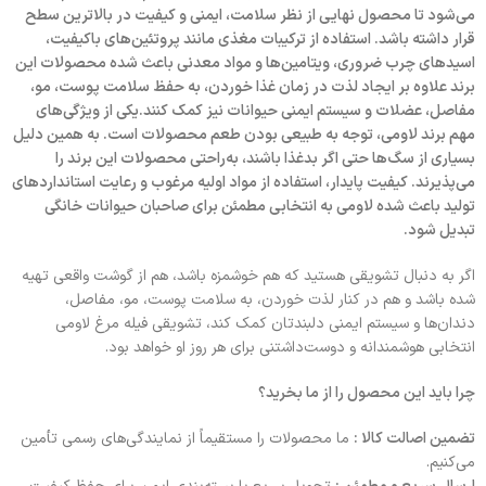
می‌شود تا محصول نهایی از نظر سلامت، ایمنی و کیفیت در بالاترین سطح
قرار داشته باشد. استفاده از ترکیبات مغذی مانند پروتئین‌های باکیفیت،
اسیدهای چرب ضروری، ویتامین‌ها و مواد معدنی باعث شده محصولات این
برند علاوه بر ایجاد لذت در زمان غذا خوردن، به حفظ سلامت پوست، مو،
مفاصل، عضلات و سیستم ایمنی حیوانات نیز کمک کنند.یکی از ویژگی‌های
مهم برند لاومی، توجه به طبیعی بودن طعم محصولات است. به همین دلیل
بسیاری از سگ‌ها حتی اگر بدغذا باشند، به‌راحتی محصولات این برند را
می‌پذیرند. کیفیت پایدار، استفاده از مواد اولیه مرغوب و رعایت استانداردهای
تولید باعث شده لاومی به انتخابی مطمئن برای صاحبان حیوانات خانگی
تبدیل شود.
اگر به دنبال تشویقی هستید که هم خوشمزه باشد، هم از گوشت واقعی تهیه
شده باشد و هم در کنار لذت خوردن، به سلامت پوست، مو، مفاصل،
دندان‌ها و سیستم ایمنی دلبندتان کمک کند، تشویقی فیله مرغ لاومی
انتخابی هوشمندانه و دوست‌داشتنی برای هر روز او خواهد بود.
چرا باید این محصول را از ما بخرید؟
تضمین اصالت کالا :
ما محصولات را مستقیماً از نمایندگی‌های رسمی تأمین
می‌کنیم.