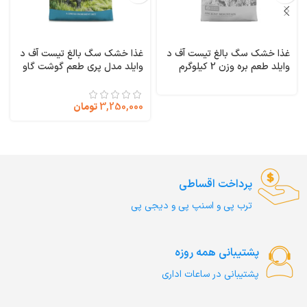
غذا خشک سگ بالغ تیست آف د
غذا خشک سگ بالغ تیست آف د
وایلد طعم بره وزن 2 کیلوگرم
وایلد مدل پری طعم گوشت گاو
Taste of the Wild Ancient
وزن 1 کیلوگرم (فله ای) Taste
of the Wild PREY Limited
Mountain
Ingredient
3,250,000
تومان
پرداخت اقساطی
ترب‌ پی و اسنپ پی و دیجی پی
پشتیبانی همه روزه
پشتیبانی در ساعات اداری