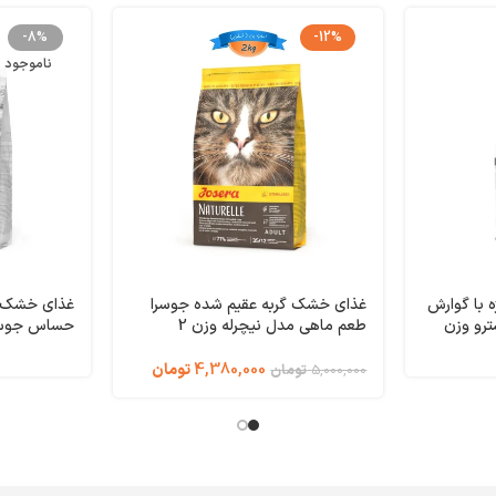
-8%
-12%
ناموجود
 با گوارش
غذای خشک گربه عقیم شده جوسرا
غذای خشک گر
رو وزن
طعم ماهی مدل نیچرله وزن 2
حساس جوسر
Gastroi
کیلوگرم Naturelle Josera
کت 
Cat Josera
4,380,000
تومان
5,000,000
تومان