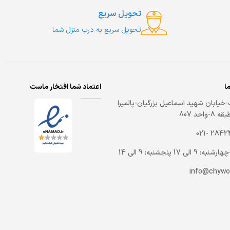
تحویل سریع
تحویل سریع به درب منزل شما
ما
اعتماد شما افتخار ماست
خیابان شهید اسماعیل بزرگیان-پالمیرا
-واحد 807
2842459
 9 الی 17 پنجشنبه: 9 الی 14
info@chywo