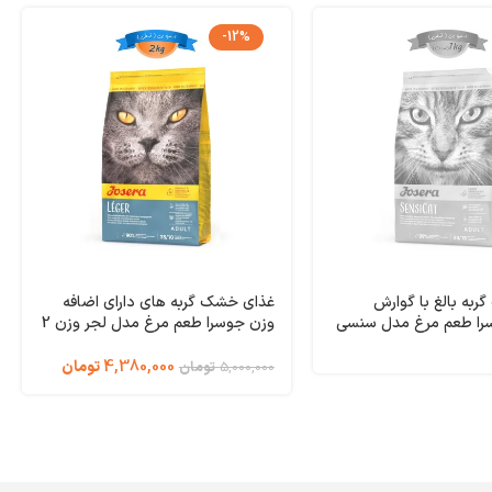
-12%
به بالغ با گوارش
غذای خشک گربه های دارای اضافه
ا طعم مرغ مدل سنسی
وزن جوسرا طعم مرغ مدل لجر وزن 2
وزن 1 کیلوگرم (فله ای)
کیلوگرم Leger Josera
Sensi
4,380,000
تومان
5,000,000
تومان