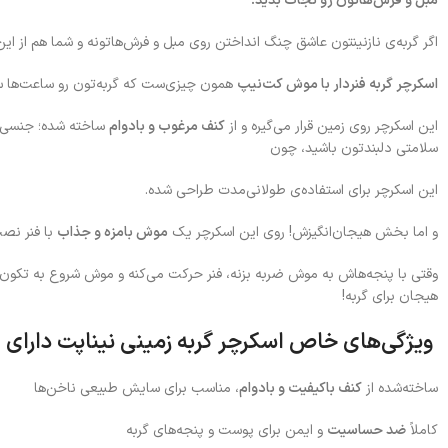
مبل و فرش‌هاتون رو نجات بدید!
اگر گربه‌ی نازنینتون عاشق چنگ انداختن روی مبل و فرش‌هاتونه و شما هم از
اسکرچر گربه فنردار با موش کت‌نیپ
همون چیزی‌ست که گربه‌تون رو ساعت‌ها سر
این اسکرچر روی زمین قرار می‌گیره و از
کنف مرغوب و بادوام
ساخته شده؛ جنسی که 
سلامتی دلبندتون باشید، چون
این اسکرچر برای استفاده‌ی طولانی‌مدت طراحی شده.
و اما بخش هیجان‌انگیزش! روی این اسکرچر یک
موش بامزه و جذاب
با فنر ن
وقتی با پنجه‌هاش به موش ضربه بزنه، فنر حرکت می‌کنه و موش شروع به تکون خور
هیجان برای گربه!
ویژگی‌های خاص اسکرچر گربه زمینی نیناپت دارای 
ساخته‌شده از
کنف باکیفیت و بادوام
، مناسب برای سایش طبیعی ناخن‌ها
کاملاً
ضد حساسیت
و ایمن برای پوست و پنجه‌های گربه