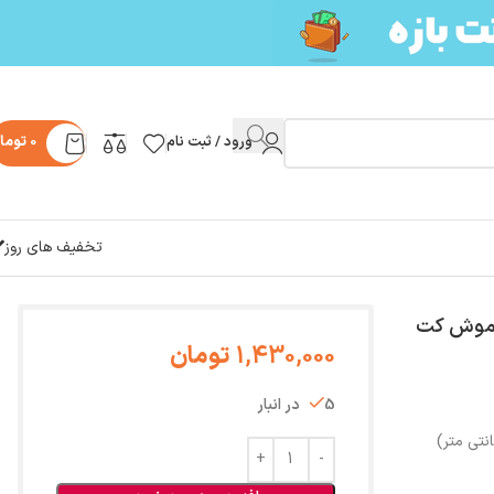
ورود / ثبت نام
0
توما
تخفیف های روز
ی موش کت
1,430,000
تومان
5 در انبار