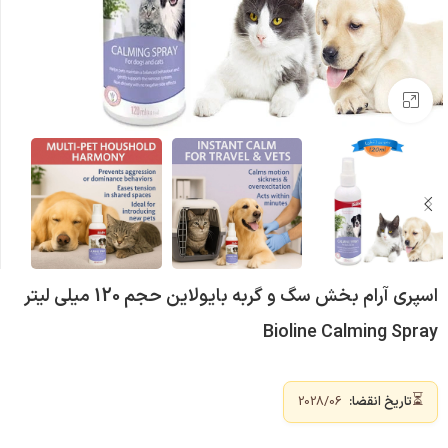
بزرگنمایی تصویر
اسپری آرام بخش سگ و گربه بایولاین حجم 120 میلی لیتر
Bioline Calming Spray
⏳
تاریخ انقضا:
2028/06