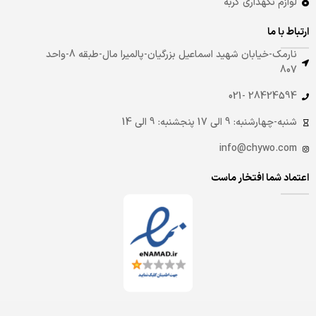
لوازم نگهداری گربه
ارتباط با ما
نارمک-خیابان شهید اسماعیل بزرگیان-پالمیرا مال-طبقه 8-واحد
807
28424594 -021
شنبه-چهارشنبه: 9 الی 17 پنجشنبه: 9 الی 14
info@chywo.com
اعتماد شما افتخار ماست