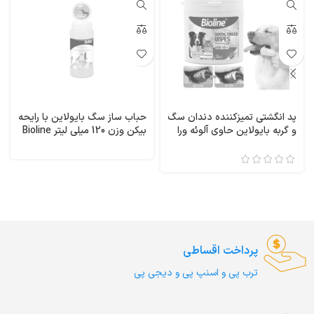
پد انگشتی تمیزکننده دندان سگ
حباب ساز سگ بایولاین با رایحه
و گربه بایولاین حاوی آلوئه ورا
بیکن وزن 120 میلی لیتر Bioline
50 عددی Bioline Dental
Bacon Flavoured Bubbles
Finger Wipes
پرداخت اقساطی
ترب‌ پی و اسنپ پی و دیجی پی